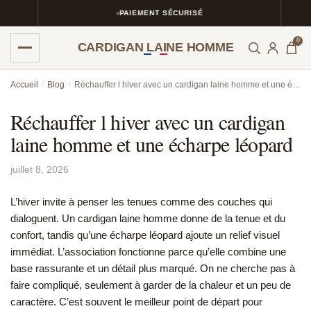
PAIEMENT SÉCURISÉ
0
CARDIGAN LAINE HOMME
Skip
Skip
Accueil
/
Blog
/
Réchauffer l hiver avec un cardigan laine homme et une écharpe léopard
to
to
navigation
content
Réchauffer l hiver avec un cardigan
laine homme et une écharpe léopard
juillet 8, 2026
L’hiver invite à penser les tenues comme des couches qui
dialoguent. Un cardigan laine homme donne de la tenue et du
confort, tandis qu’une écharpe léopard ajoute un relief visuel
immédiat. L’association fonctionne parce qu’elle combine une
base rassurante et un détail plus marqué. On ne cherche pas à
faire compliqué, seulement à garder de la chaleur et un peu de
caractère. C’est souvent le meilleur point de départ pour