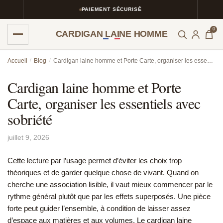
PAIEMENT SÉCURISÉ
0
CARDIGAN LAINE HOMME
Skip
Skip
Accueil
/
Blog
/
Cardigan laine homme et Porte Carte, organiser les essentiels avec sobriété
to
to
navigation
content
Cardigan laine homme et Porte
Carte, organiser les essentiels avec
sobriété
juillet 9, 2026
Cette lecture par l’usage permet d’éviter les choix trop
théoriques et de garder quelque chose de vivant. Quand on
cherche une association lisible, il vaut mieux commencer par le
rythme général plutôt que par les effets superposés. Une pièce
forte peut guider l’ensemble, à condition de laisser assez
d’espace aux matières et aux volumes. Le cardigan laine