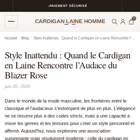
PAIEMENT SÉCURISÉ
0
CARDIGAN LAINE HOMME
Skip
Skip
Accueil
/
Blog
/
Style Inattendu : Quand le Cardigan en Laine Rencontre l’Audace du Blazer Rose
to
to
navigation
content
Style Inattendu : Quand le Cardigan
en Laine Rencontre l’Audace du
Blazer Rose
juin 20, 2026
Dans le monde de la mode masculine, les frontières entre le
classique et l’audacieux s’estompent de plus en plus. L’élégance
ne se résume plus à des codes stricts, mais à une capacité à
mixer les genres et les textures pour créer un style personnel et
affirmé. Aujourd’hui, nous explorons une association
surprenante mais résolument moderne : celle du cardigan en