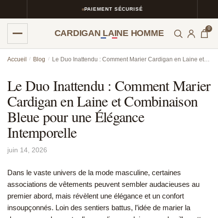
PAIEMENT SÉCURISÉ
0
CARDIGAN LAINE HOMME
Skip
Skip
Accueil
/
Blog
/
Le Duo Inattendu : Comment Marier Cardigan en Laine et Combinaison Bleue pour une Élégance Intemporelle
to
to
navigation
content
Le Duo Inattendu : Comment Marier
Cardigan en Laine et Combinaison
Bleue pour une Élégance
Intemporelle
juin 14, 2026
Dans le vaste univers de la mode masculine, certaines
associations de vêtements peuvent sembler audacieuses au
premier abord, mais révèlent une élégance et un confort
insoupçonnés. Loin des sentiers battus, l’idée de marier la