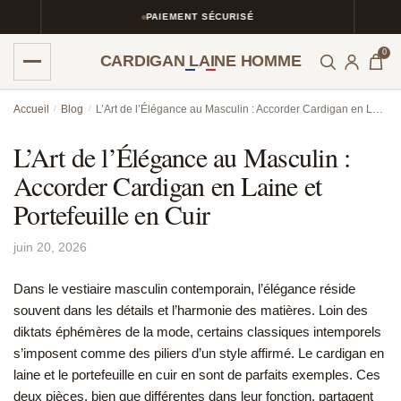
PAIEMENT SÉCURISÉ
0
CARDIGAN LAINE HOMME
Skip
Skip
Accueil
/
Blog
/
L’Art de l’Élégance au Masculin : Accorder Cardigan en Laine et Portefeuille en Cuir
to
to
navigation
content
L’Art de l’Élégance au Masculin :
Accorder Cardigan en Laine et
Portefeuille en Cuir
juin 20, 2026
Dans le vestiaire masculin contemporain, l’élégance réside
souvent dans les détails et l’harmonie des matières. Loin des
diktats éphémères de la mode, certains classiques intemporels
s’imposent comme des piliers d’un style affirmé. Le cardigan en
laine et le portefeuille en cuir en sont de parfaits exemples. Ces
deux pièces, bien que différentes dans leur fonction, partagent