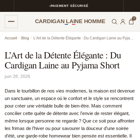
PAIEMENT SÉCURISÉ
0
CARDIGAN LAINE HOMME
Skip
Skip
Accueil
/
Blog
/
L’Art de la Détente Élégante : Du Cardigan Laine au Pyjama Short
to
to
navigation
content
L’Art de la Détente Élégante : Du
Cardigan Laine au Pyjama Short
juin 28, 2026
Dans le tourbillon de nos vies modernes, la maison est devenue
un sanctuaire, un espace où le confort et le style se rencontrent
pour créer une véritable bulle de bien-être. Mais comment
concilier cette quête de détente avec l’envie de rester élégant,
même lorsque personne ne regarde ? Que ce soit pour affronter
les frimas de l’hiver ou pour savourer la douceur d’une soirée
d’été, une garde-robe homewear bien pensée est essentielle. Il