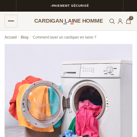
PAIEMENT SÉCURISÉ
0
CARDIGAN LAINE HOMME
Skip
Skip
Accueil
/
Blog
/
Comment laver un cardigan en laine ?
to
to
navigation
content