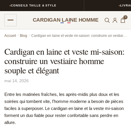
CONSEILS TAILLE & STYLE
LIVRAISO
0
CARDIGAN LAINE HOMME
Skip
Skip
Accueil
/
Blog
/
Cardigan en laine et veste mi-saison: construire un vestiaire homme souple et élégant
to
to
navigation
content
Cardigan en laine et veste mi-saison:
construire un vestiaire homme
souple et élégant
mai 14, 2026
Entre les matinées fraîches, les après-midis plus doux et les
soirées qui tombent vite, l’homme moderne a besoin de pièces
faciles à superposer. Le cardigan en laine et la veste mi-saison
forment un duo fiable pour rester confortable sans perdre en
allure.